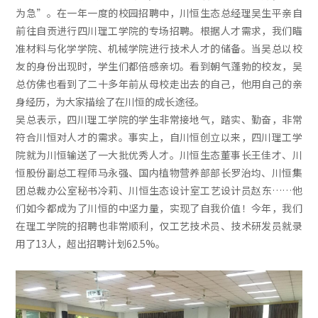
为急”。在一年一度的校园招聘中，川恒生态总经理吴生平亲自
前往自贡进行四川理工学院的专场招聘。根据人才需求，我们瞄
准材料与化学学院、机械学院进行技术人才的储备。当吴总以校
友的身份出现时，学生们都倍感亲切。看到朝气蓬勃的校友，吴
总仿佛也看到了二十多年前从母校走出去的自己，他用自己的亲
身经历，为大家描绘了在川恒的成长途径。
吴总表示，四川理工学院的学生非常接地气，踏实、勤奋，非常
符合川恒对人才的需求。事实上，自川恒创立以来，四川理工学
院就为川恒输送了一大批优秀人才。川恒生态董事长王佳才、川
恒股份副总工程师马永强、国内植物营养部部长罗治均、川恒集
团总裁办公室秘书冷莉、川恒生态设计室工艺设计员赵东……他
们如今都成为了川恒的中坚力量，实现了自我价值！今年，我们
在理工学院的招聘也非常顺利，仅工艺技术员、技术研发员就录
用了13人，超出招聘计划62.5%。