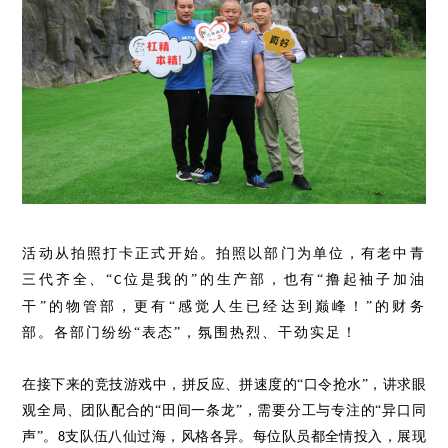
活动从拍照打卡正式开始。拍照以部门为单位，有老中青
三代齐全、
“
位是我的
”的生产部，也有“撸起袖子加油
C
干”的物管部，更有“感觉人生已经达到巅峰！”的财务
部。各部门纷纷“表态”，氛围热烈、干劲实足！
在接下来的竞技游戏中，拼反应、拼速度的
“口令抢水”，讲求眼
观全局、团队配合的“田间一条龙”，需要分工与专注的“异口同
声”。
支队伍八仙过海，风格各异。每位队员都全情投入，展现
8