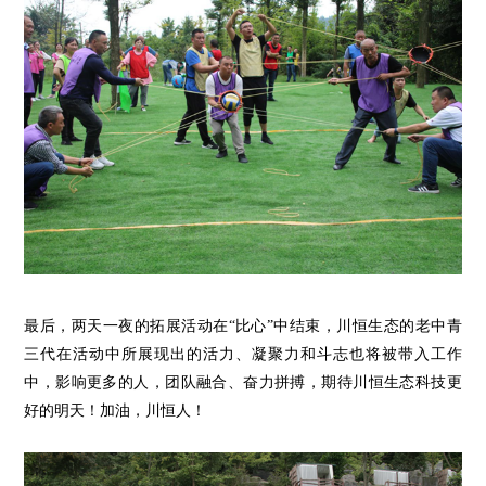
最后，两天一夜的拓展活动在
“比心”中结束，
川
恒
生态的
老中
青
三代在
活动中
所展现出的活力、凝聚
力
和
斗志
也
将
被
带入工作
中，影响
更多的人，团队融合、奋力拼搏，期待川恒生态科技更
好的明天！加油，川恒人！