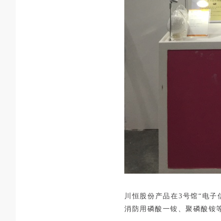
川恒股份产品在
3
号馆“电子
消防用磷酸一铵、聚磷酸铵