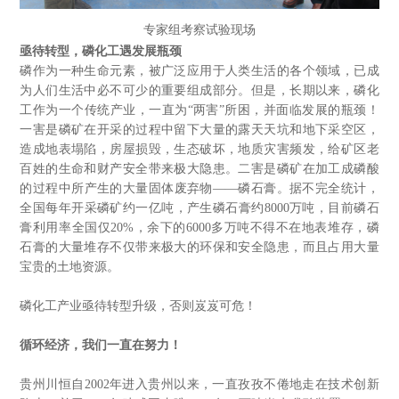
专家组考察试验现场
亟待转型，磷化工遇发展瓶颈
磷作为一种生命元素，被广泛应用于人类生活的各个领域，已成
为人们生活中必不可少的重要组成部分。但是，长期以来，磷化
工作为一个传统产业，一直为“两害”所困，并面临发展的瓶颈！
一害是磷矿在开采的过程中留下大量的露天天坑和地下采空区，
造成地表塌陷，房屋损毁，生态破坏，地质灾害频发，给矿区老
百姓的生命和财产安全带来极大隐患。二害是磷矿在加工成磷酸
的过程中所产生的大量固体废弃物——磷石膏。据不完全统计，
全国每年开采磷矿约一亿吨，产生磷石膏约8000万吨，目前磷石
膏利用率全国仅20%，余下的6000多万吨不得不在地表堆存，磷
石膏的大量堆存不仅带来极大的环保和安全隐患，而且占用大量
宝贵的土地资源。
磷化工产业亟待转型升级，否则岌岌可危！
循环经济，我们一直在努力！
贵州川恒自2002年进入贵州以来，一直孜孜不倦地走在技术创新