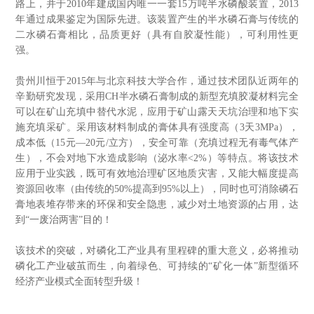
路上，并于2010年建成国内唯一一套15万吨半水磷酸装置，2013
年通过成果鉴定为国际先进。该装置产生的半水磷石膏与传统的
二水磷石膏相比，品质更好（具有自胶凝性能），可利用性更
强。
贵州川恒于2015年与北京科技大学合作，通过技术团队近两年的
辛勤研究发现，采用CH半水磷石膏制成的新型充填胶凝材料完全
可以在矿山充填中替代水泥，应用于矿山露天天坑治理和地下实
施充填采矿。采用该材料制成的膏体具有强度高（3天3MPa），
成本低（15元—20元/立方），安全可靠（充填过程无有毒气体产
生），不会对地下水造成影响（泌水率<2%）等特点。将该技术
应用于业实践，既可有效地治理矿区地质灾害，又能大幅度提高
资源回收率（由传统的50%提高到95%以上），同时也可消除磷石
膏地表堆存带来的环保和安全隐患，减少对土地资源的占用，达
到“一废治两害”目的！
该技术的突破，对磷化工产业具有里程碑的重大意义，必将推动
磷化工产业破茧而生，向着绿色、可持续的“矿化一体”新型循环
经济产业模式全面转型升级！