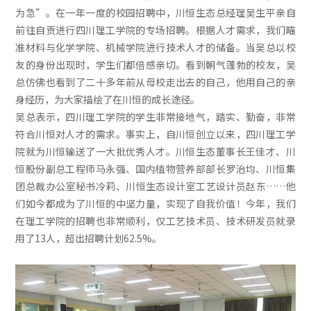
为急”。在一年一度的校园招聘中，川恒生态总经理吴生平亲自
前往自贡进行四川理工学院的专场招聘。根据人才需求，我们瞄
准材料与化学学院、机械学院进行技术人才的储备。当吴总以校
友的身份出现时，学生们都倍感亲切。看到朝气蓬勃的校友，吴
总仿佛也看到了二十多年前从母校走出去的自己，他用自己的亲
身经历，为大家描绘了在川恒的成长途径。
吴总表示，四川理工学院的学生非常接地气，踏实、勤奋，非常
符合川恒对人才的需求。事实上，自川恒创立以来，四川理工学
院就为川恒输送了一大批优秀人才。川恒生态董事长王佳才、川
恒股份副总工程师马永强、国内植物营养部部长罗治均、川恒集
团总裁办公室秘书冷莉、川恒生态设计室工艺设计员赵东……他
们如今都成为了川恒的中坚力量，实现了自我价值！今年，我们
在理工学院的招聘也非常顺利，仅工艺技术员、技术研发员就录
用了13人，超出招聘计划62.5%。