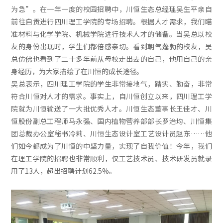
为急”。在一年一度的校园招聘中，川恒生态总经理吴生平亲自
前往自贡进行四川理工学院的专场招聘。根据人才需求，我们瞄
准材料与化学学院、机械学院进行技术人才的储备。当吴总以校
友的身份出现时，学生们都倍感亲切。看到朝气蓬勃的校友，吴
总仿佛也看到了二十多年前从母校走出去的自己，他用自己的亲
身经历，为大家描绘了在川恒的成长途径。
吴总表示，四川理工学院的学生非常接地气，踏实、勤奋，非常
符合川恒对人才的需求。事实上，自川恒创立以来，四川理工学
院就为川恒输送了一大批优秀人才。川恒生态董事长王佳才、川
恒股份副总工程师马永强、国内植物营养部部长罗治均、川恒集
团总裁办公室秘书冷莉、川恒生态设计室工艺设计员赵东……他
们如今都成为了川恒的中坚力量，实现了自我价值！今年，我们
在理工学院的招聘也非常顺利，仅工艺技术员、技术研发员就录
用了13人，超出招聘计划62.5%。