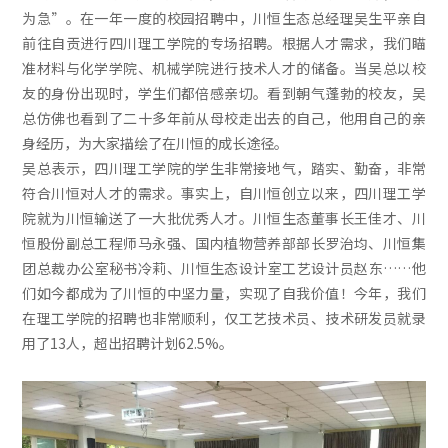
为急”。在一年一度的校园招聘中，川恒生态总经理吴生平亲自
前往自贡进行四川理工学院的专场招聘。根据人才需求，我们瞄
准材料与化学学院、机械学院进行技术人才的储备。当吴总以校
友的身份出现时，学生们都倍感亲切。看到朝气蓬勃的校友，吴
总仿佛也看到了二十多年前从母校走出去的自己，他用自己的亲
身经历，为大家描绘了在川恒的成长途径。
吴总表示，四川理工学院的学生非常接地气，踏实、勤奋，非常
符合川恒对人才的需求。事实上，自川恒创立以来，四川理工学
院就为川恒输送了一大批优秀人才。川恒生态董事长王佳才、川
恒股份副总工程师马永强、国内植物营养部部长罗治均、川恒集
团总裁办公室秘书冷莉、川恒生态设计室工艺设计员赵东……他
们如今都成为了川恒的中坚力量，实现了自我价值！今年，我们
在理工学院的招聘也非常顺利，仅工艺技术员、技术研发员就录
用了13人，超出招聘计划62.5%。