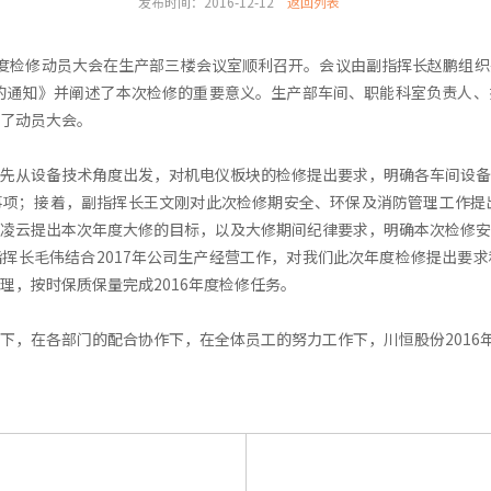
发布时间：2016-12-12
返回列表
6年年度检修动员大会在生产部三楼会议室顺利召开。会议由副指挥长赵鹏组
部的通知》并阐述了本次检修的重要意义。生产部车间、职能科室负责人
了动员大会。
先从设备技术角度出发，对机电仪板块的检修提出要求，明确各车间设备
项；接着，副指挥长王文刚对此次检修期安全、环保及消防管理工作提出
凌云提出本次年度大修的目标，以及大修期间纪律要求，明确本次检修安
挥长毛伟结合2017年公司生产经营工作，对我们此次年度检修提出要
理，按时保质保量完成2016年度检修任务。
下，在各部门的配合协作下，在全体员工的努力工作下，川恒股份2016