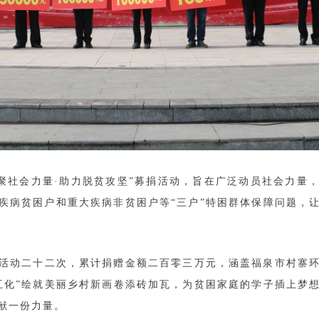
“汇聚社会力量·助力脱贫攻坚”募捐活动，旨在广泛动员社会力量
疾病贫困户和重大疾病非贫困户等“三户”特困群体保障问题，
活动二十二次，累计捐赠金额二百零三万元，涵盖福泉市村寨
五化”绘就美丽乡村新画卷添砖加瓦，为贫困家庭的学子插上梦
献一份力量。